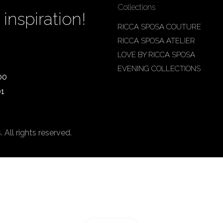
Collections
inspiration!
RICCA SPOSA COUTURE
RICCA SPOSA ATELIER
LOVE BY RICCA SPOSA
EVENING COLLECTIONS
00
01
ll rights reserved.