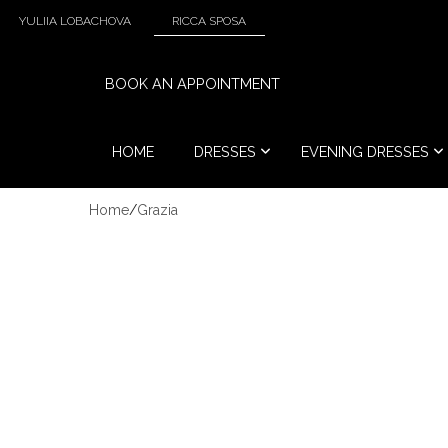
YULIIA LOBACHOVA
RICCA SPOSA
BOOK AN APPOINTMENT
HOME
DRESSES
EVENING DRESSES
Home
/
Grazia