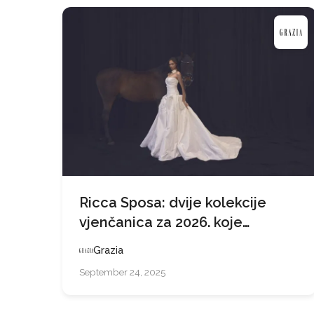
Ricca Sposa: dvije kolekcije
vjenčanica za 2026. koje
predviđaju trendove
Grazia
September 24, 2025