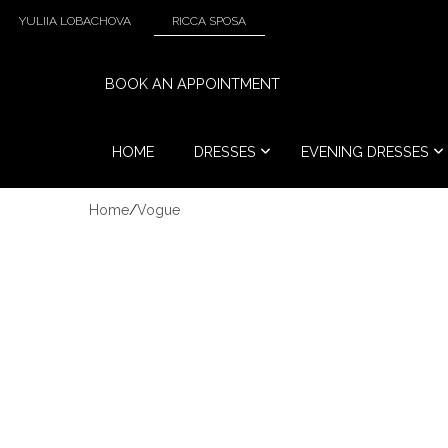
YULIIA LOBACHOVA
RICCA SPOSA
BOOK AN APPOINTMENT
HOME
DRESSES
EVENING DRESSES
Home
/
Vogue